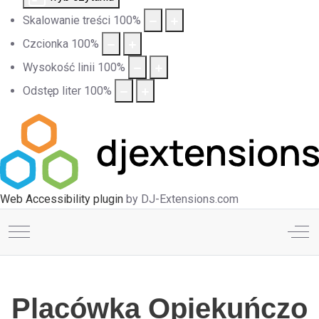
Skalowanie treści
100
%
Czcionka
100
%
Wysokość linii
100
%
Odstęp liter
100
%
Web Accessibility plugin
by DJ-Extensions.com
Mobile Menu Toggle
Off
Placówka Opiekuńczo